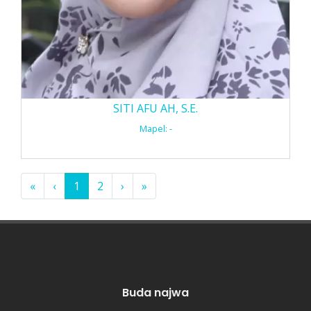
SITI AFU AH, S.E.
Mapel: -
«
‹
1
2
›
»
Buda najwa