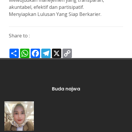
Mewujudkan manejemen yang transparan,
akuntabel, efektif dan partisipatif.
Menyiapkan Lulusan Yang Siap Berkarier.
Share to :
Share
WhatsApp
Facebook
Telegram
X
Copy
Link
Buda najwa